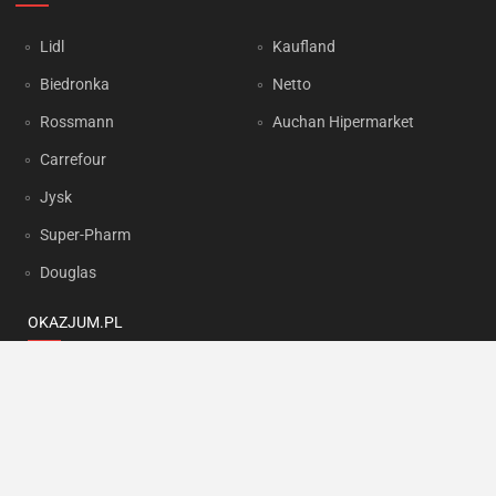
Lidl
Kaufland
Biedronka
Netto
Rossmann
Auchan Hipermarket
Carrefour
Jysk
Super-Pharm
Douglas
OKAZJUM.PL
Kontakt
Reklama
Prywatność
Korzystanie z portalu oznacza akceptację
Regulaminu
oraz
Polityki
prywatności
.
Ustawienia preferencji
.
Copyright by
INTERIA.PL
1999-2026. Wszystkie prawa zastrzeżone.