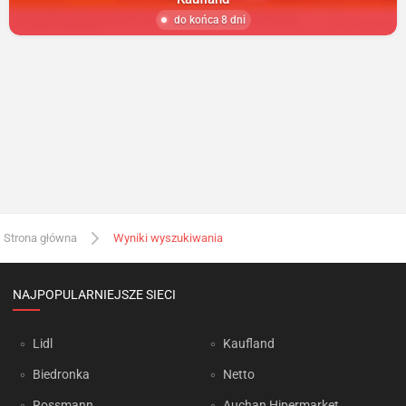
do końca 8 dni
Strona główna
Wyniki wyszukiwania
NAJPOPULARNIEJSZE SIECI
Lidl
Kaufland
Biedronka
Netto
Rossmann
Auchan Hipermarket