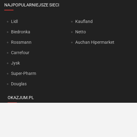
NAJPOPULARNIEJSZE SIECI
Lidl
Kaufland
Biedronka
Netto
Rossmann
Auchan Hipermarket
Carrefour
Jysk
Super-Pharm
Douglas
OKAZJUM.PL
Kontakt
Reklama
Prywatność
Korzystanie z portalu oznacza akceptację
Regulaminu
oraz
Polityki
prywatności
.
Ustawienia preferencji
.