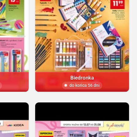
Biedronka
do końca 56 dni