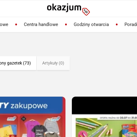
lowe
Centra handlowe
Godziny otwarcia
Porad
ony gazetek (73)
Artykuły (0)