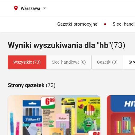
Warszawa
Gazetki promocyjne
Sieci hand
Wyniki wyszukiwania dla "hb"
(73)
Wszystkie (73)
Sieci handlowe (0)
Gazetki (0)
Str
Strony gazetek
(73)