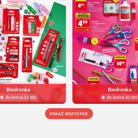
Biedronka
Biedronka
do końca 42 dni
do końca 42 dni
POKAŻ WSZYSTKIE