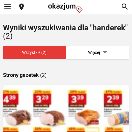
Wyniki wyszukiwania dla "handerek"
(2)
Wszystkie (2)
Więcej
Strony gazetek
(2)