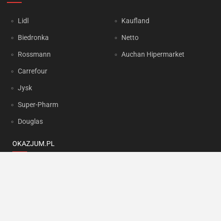
Lidl
Kaufland
Biedronka
Netto
Rossmann
Auchan Hipermarket
Carrefour
Jysk
Super-Pharm
Douglas
OKAZJUM.PL
Kontakt
Reklama
Prywatność
Korzystanie z portalu oznacza akceptację
Regulaminu
oraz
Polityki
prywatności
.
Ustawienia preferencji
.
Copyright by
INTERIA.PL
1999-2026. Wszystkie prawa zastrzeżone.