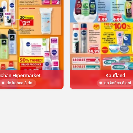
chan Hipermarket
Kaufland
do końca 8 dni
do końca 8 dni