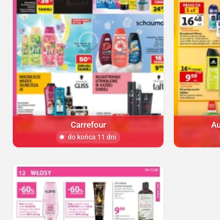
Carrefour
Au
do końca 11 dni