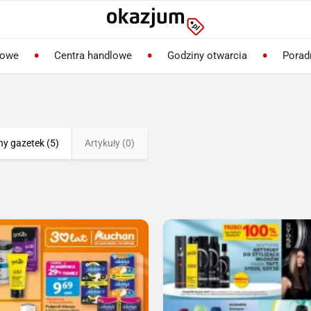
lowe
Centra handlowe
Godziny otwarcia
Porad
ny gazetek (5)
Artykuły (0)