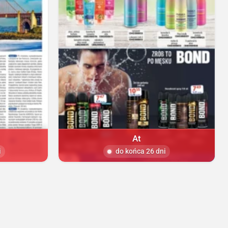
At
i
do końca 26 dni