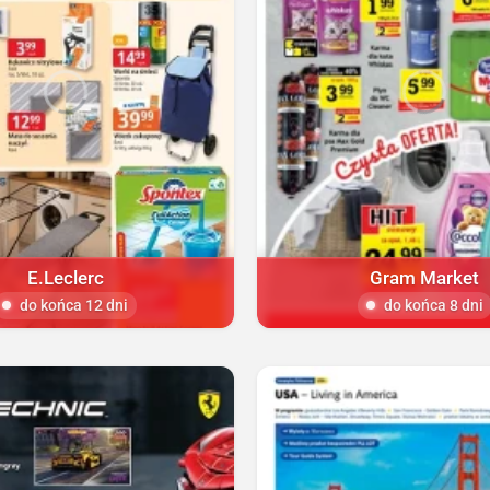
E.Leclerc
Gram Market
do końca 12 dni
do końca 8 dni