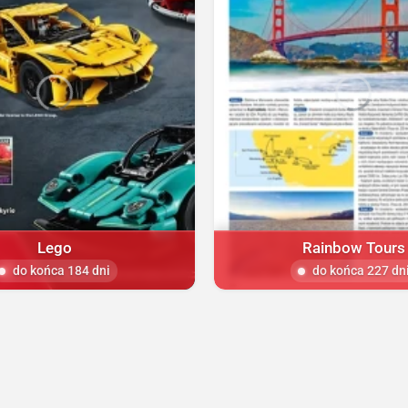
Lego
Rainbow Tours
do końca 184 dni
do końca 227 dn