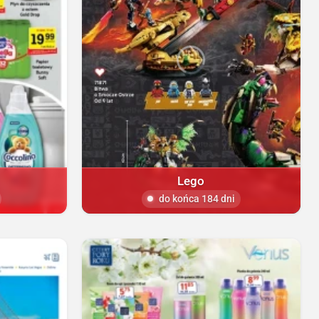
Lego
do końca 184 dni