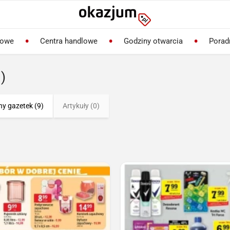
lowe
Centra handlowe
Godziny otwarcia
Porad
)
ny gazetek (9)
Artykuły (0)