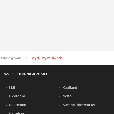
Strona główna
Wyniki wyszukiwania
NAJPOPULARNIEJSZE SIECI
Lidl
Kaufland
Biedronka
Netto
Rossmann
Auchan Hipermarket
Carrefour