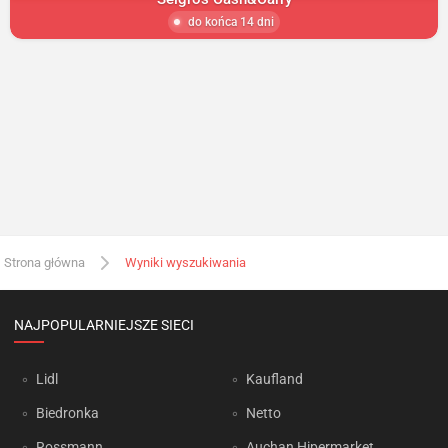
do końca 14 dni
Strona główna
Wyniki wyszukiwania
NAJPOPULARNIEJSZE SIECI
Lidl
Kaufland
Biedronka
Netto
Rossmann
Auchan Hipermarket