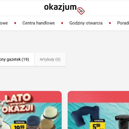
lowe
Centra handlowe
Godziny otwarcia
Porad
ony gazetek (19)
Artykuły (0)