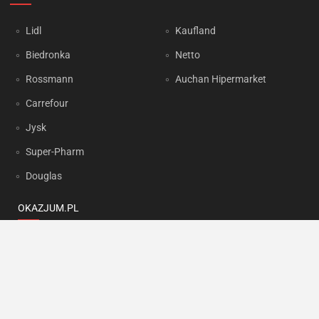
Lidl
Kaufland
Biedronka
Netto
Rossmann
Auchan Hipermarket
Carrefour
Jysk
Super-Pharm
Douglas
OKAZJUM.PL
Kontakt
Reklama
Prywatność
Korzystanie z portalu oznacza akceptację
Regulaminu
oraz
Polityki
prywatności
.
Ustawienia preferencji
.
Copyright by
INTERIA.PL
1999-2026. Wszystkie prawa zastrzeżone.