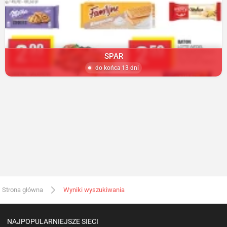
SPAR
do końca 13 dni
Strona główna
Wyniki wyszukiwania
NAJPOPULARNIEJSZE SIECI