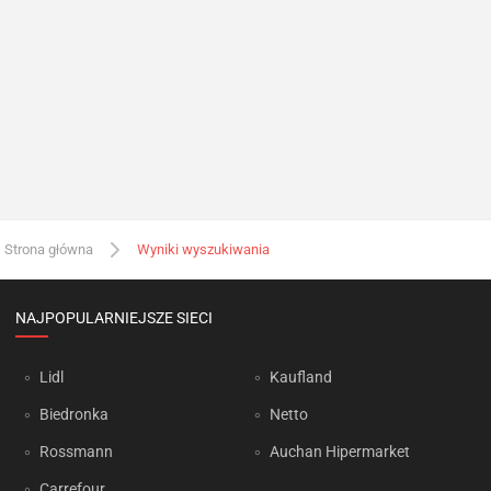
Strona główna
Wyniki wyszukiwania
NAJPOPULARNIEJSZE SIECI
Lidl
Kaufland
Biedronka
Netto
Rossmann
Auchan Hipermarket
Carrefour