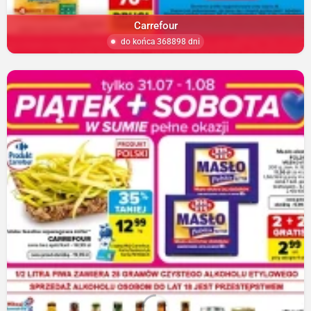
Carrefour
do końca 368898 dni