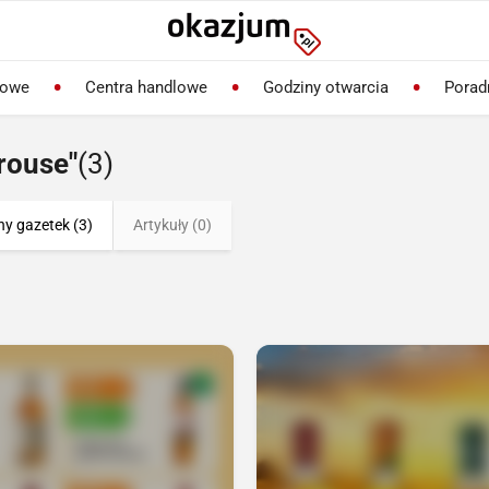
lowe
Centra handlowe
Godziny otwarcia
Porad
rouse"
(3)
ny gazetek (3)
Artykuły (0)