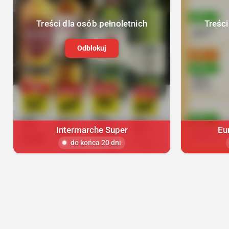
Treści dla osób pełnoletnich
Treści
Odblokuj
Intermarche Super
Eu
do końca 20 dni