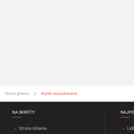
Strona główna
Wyniki wyszukiwania
NA SKRÓTY:
NAJPO
Strona Główna
Lidl