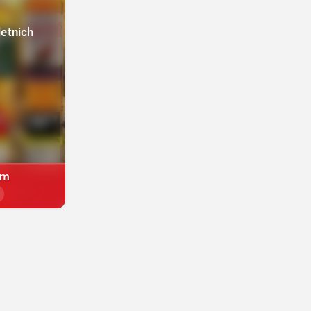
letnich
um