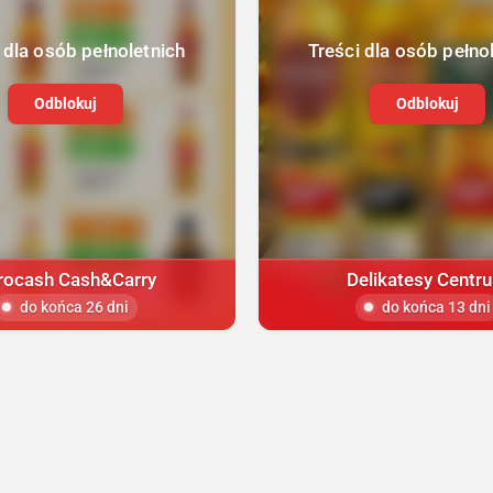
 dla osób pełnoletnich
Treści dla osób pełno
Odblokuj
Odblokuj
rocash Cash&Carry
Delikatesy Centr
do końca 26 dni
do końca 13 dni