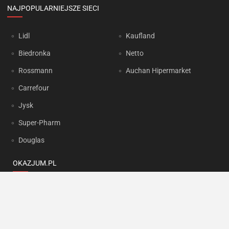
NAJPOPULARNIEJSZE SIECI
Lidl
Kaufland
Biedronka
Netto
Rossmann
Auchan Hipermarket
Carrefour
Jysk
Super-Pharm
Douglas
OKAZJUM.PL
Kontakt
Reklama
Prywatność
Korzystanie z portalu oznacza akceptację
Regulaminu
oraz
Polityki
prywatności
.
Ustawienia preferencji
.