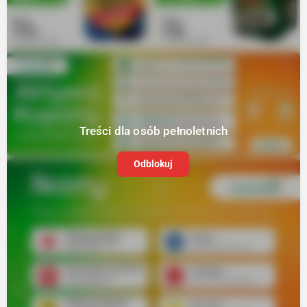
Treści dla osób pełnoletnich
Odblokuj