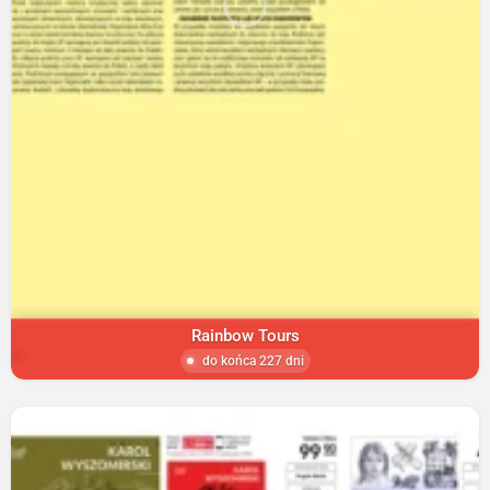
Rainbow Tours
do końca 227 dni