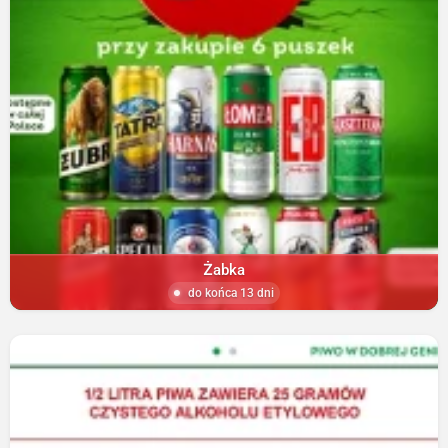
Żabka
do końca 13 dni