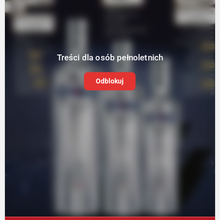
Treści dla osób pełnoletnich
Odblokuj