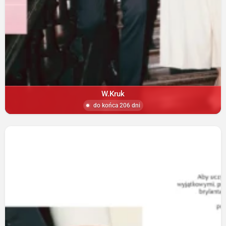
W.Kruk
do końca 206 dni