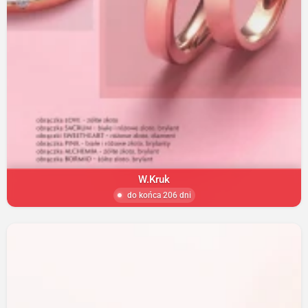
W.Kruk
do końca 206 dni