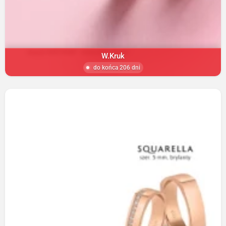
W.Kruk
do końca 206 dni