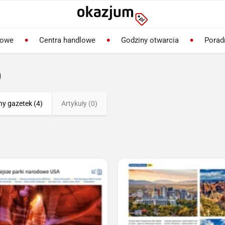
lowe
Centra handlowe
Godziny otwarcia
Porad
)
ny gazetek (4)
Artykuły (0)