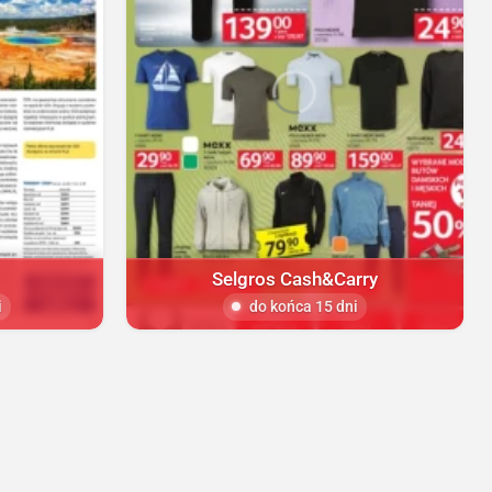
Selgros Cash&Carry
i
do końca 15 dni