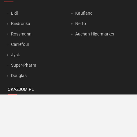
Lidl
Kaufland
Biedronka
Netto
Rossmann
Auchan Hipermarket
Carrefour
Jysk
Super-Pharm
Douglas
OKAZJUM.PL
Kontakt
Reklama
Prywatność
Korzystanie z portalu oznacza akceptację
Regulaminu
oraz
Polityki
prywatności
.
Ustawienia preferencji
.
Copyright by
INTERIA.PL
1999-2026. Wszystkie prawa zastrzeżone.