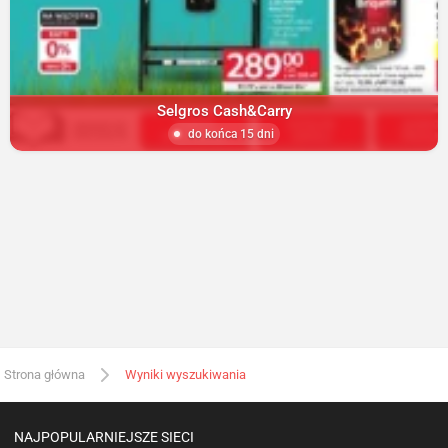
Selgros Cash&Carry
do końca 15 dni
Strona główna
Wyniki wyszukiwania
NAJPOPULARNIEJSZE SIECI