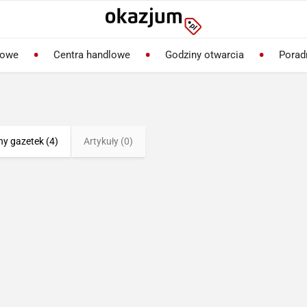
lowe
Centra handlowe
Godziny otwarcia
Porad
ny gazetek (4)
Artykuły (0)