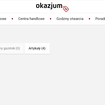
lowe
Centra handlowe
Godziny otwarcia
Porad
ny gazetek (0)
Artykuły (4)