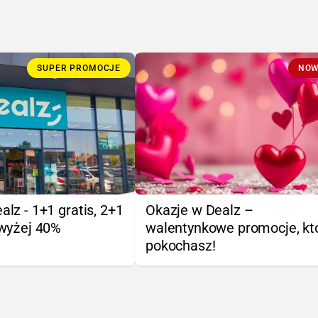
SUPER PROMOCJE
NOW
lz - 1+1 gratis, 2+1
Okazje w Dealz –
owyżej 40%
walentynkowe promocje, kt
pokochasz!