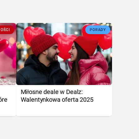
OŚCI
PORADY
Miłosne deale w Dealz:
óre
Walentynkowa oferta 2025