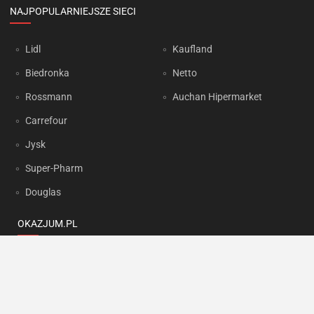
NAJPOPULARNIEJSZE SIECI
Lidl
Kaufland
Biedronka
Netto
Rossmann
Auchan Hipermarket
Carrefour
Jysk
Super-Pharm
Douglas
OKAZJUM.PL
Kontakt
Reklama
Prywatność
Korzystanie z portalu oznacza akceptację
Regulaminu
oraz
Polityki
prywatności
.
Ustawienia preferencji
.