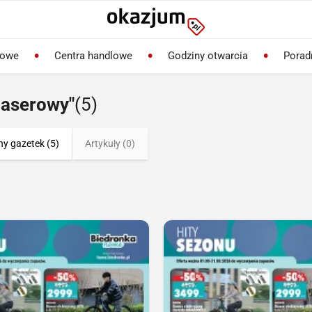
lowe
Centra handlowe
Godziny otwarcia
Porad
laserowy"
(5)
ny gazetek (5)
Artykuły (0)