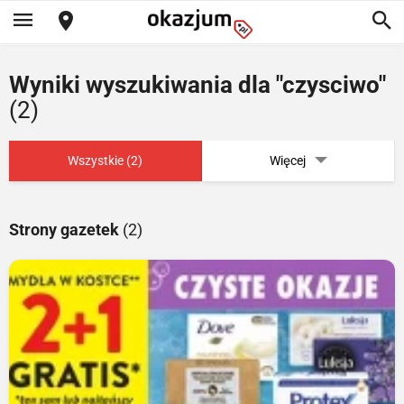
Wyniki wyszukiwania dla "czysciwo"
(2)
Wszystkie (2)
Więcej
Strony gazetek
(2)