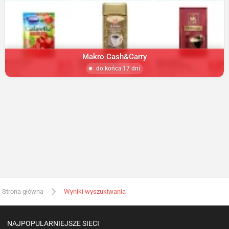
Makro Cash&Carry
do końca 17 dni
Strona główna
Wyniki wyszukiwania
NAJPOPULARNIEJSZE SIECI