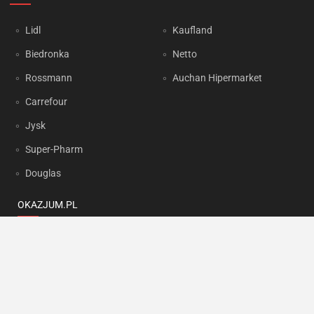
Lidl
Kaufland
Biedronka
Netto
Rossmann
Auchan Hipermarket
Carrefour
Jysk
Super-Pharm
Douglas
OKAZJUM.PL
Kontakt
Reklama
Prywatność
Korzystanie z portalu oznacza akceptację
Regulaminu
oraz
Polityki
prywatności
.
Ustawienia preferencji
.
Copyright by
INTERIA.PL
1999-2026. Wszystkie prawa zastrzeżone.