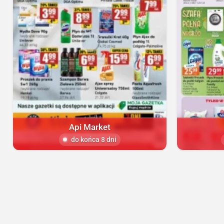
Api Market
do końca 8 dni