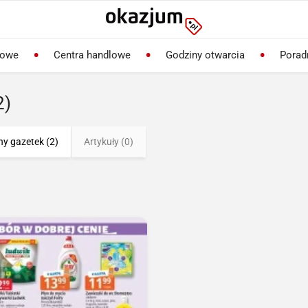
lowe
Centra handlowe
Godziny otwarcia
Porad
2)
ny gazetek (2)
Artykuły (0)