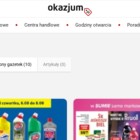
lowe
Centra handlowe
Godziny otwarcia
Porad
ony gazetek (10)
Artykuły (0)