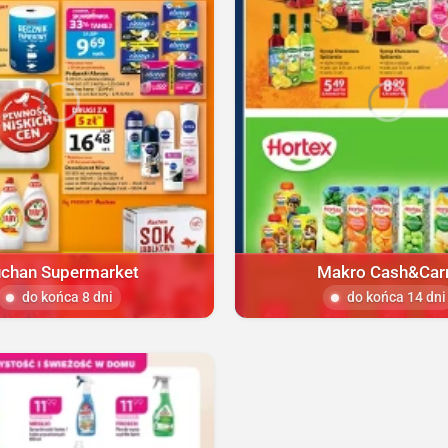
chan Supermarket
Makro Cash&Car
do końca 8 dni
do końca 14 dni