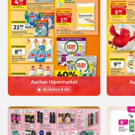
Auchan Hipermarket
Au
do końca 8 dni