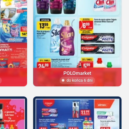
POLOmarket
do końca 6 dni