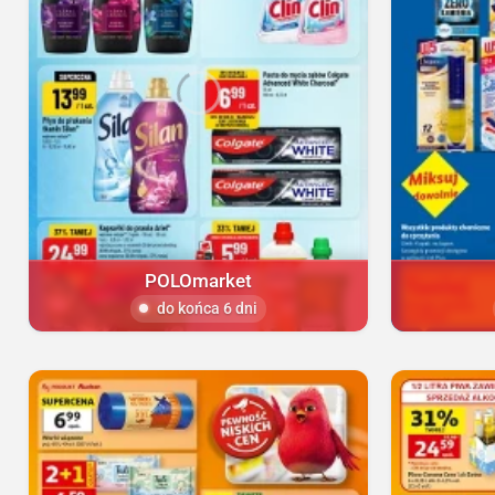
POLOmarket
do końca 6 dni