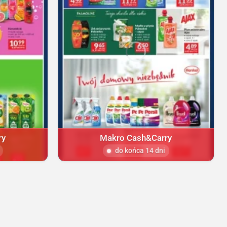
ry
Makro Cash&Carry
do końca 14 dni