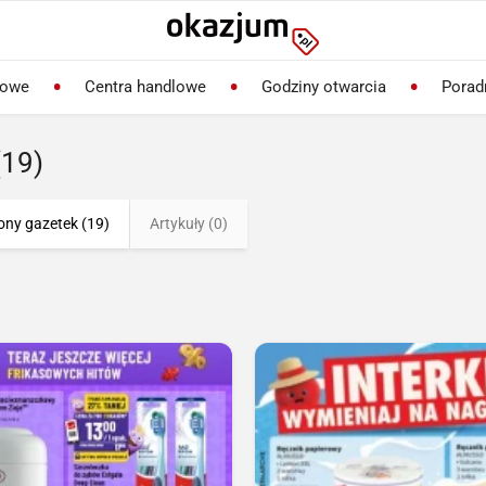
lowe
Centra handlowe
Godziny otwarcia
Porad
(19)
ony gazetek (19)
Artykuły (0)