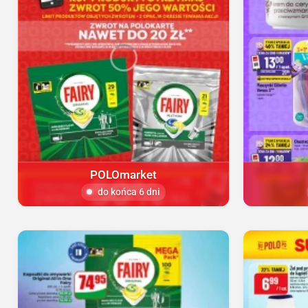
POLOmarket
do końca 6 dni