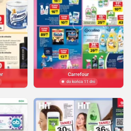
er
Carrefour
do końca 11 dni