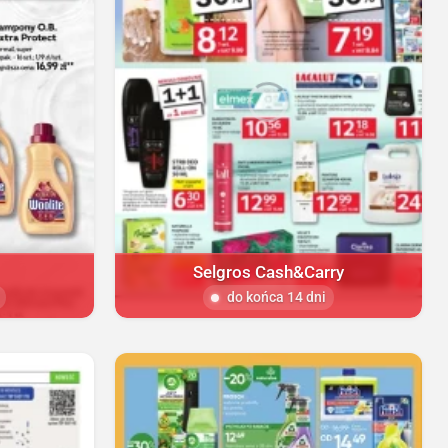
Selgros Cash&Carry
do końca 14 dni