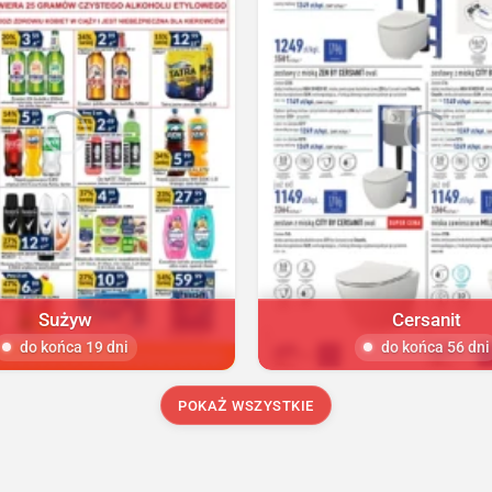
Sużyw
Cersanit
do końca 19 dni
do końca 56 dni
POKAŻ WSZYSTKIE