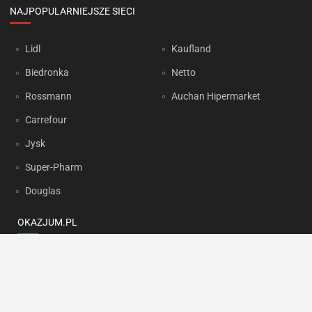
NAJPOPULARNIEJSZE SIECI
Lidl
Kaufland
Biedronka
Netto
Rossmann
Auchan Hipermarket
Carrefour
Jysk
Super-Pharm
Douglas
OKAZJUM.PL
Kontakt
Reklama
Prywatność
Korzystanie z portalu oznacza akceptację
Regulaminu
oraz
Polityki
prywatności
.
Ustawienia preferencji
.