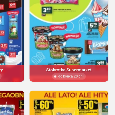
ry
Stokrotka Supermarket
do końca 20 dni