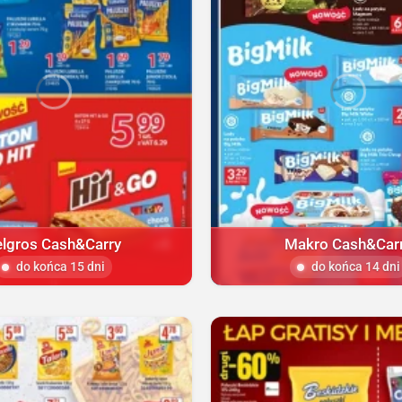
elgros Cash&Carry
Makro Cash&Car
do końca 15 dni
do końca 14 dni