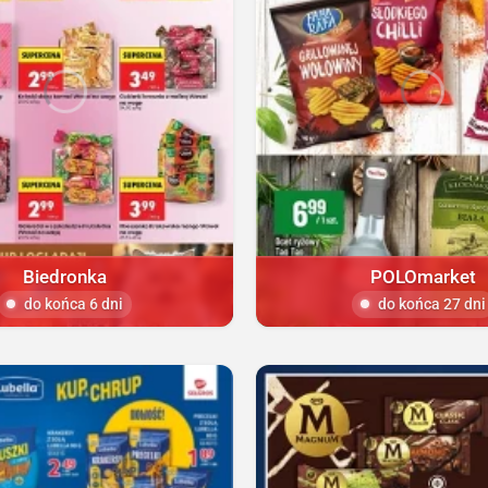
Biedronka
POLOmarket
do końca 6 dni
do końca 27 dni