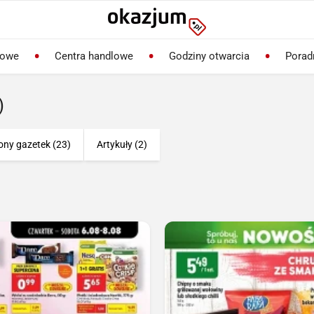
lowe
Centra handlowe
Godziny otwarcia
Porad
)
ony gazetek (23)
Artykuły (2)