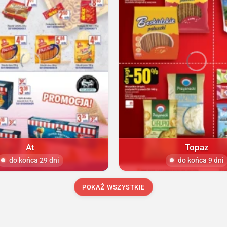
At
Topaz
do końca 29 dni
do końca 9 dni
POKAŻ WSZYSTKIE