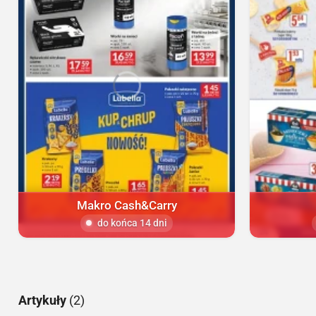
Makro Cash&Carry
do końca 14 dni
Artykuły
(2)