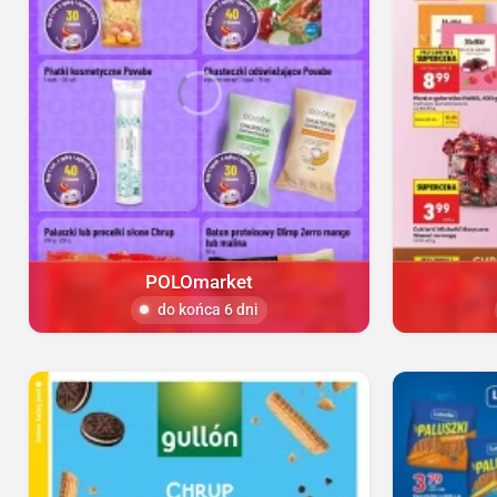
POLOmarket
do końca 6 dni