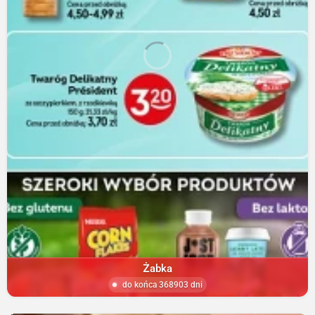
Żabka
do końca 368903 dni