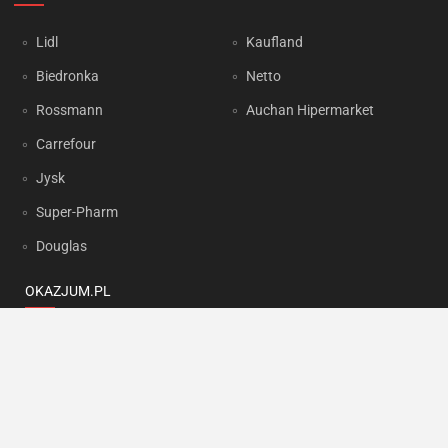
Lidl
Kaufland
Biedronka
Netto
Rossmann
Auchan Hipermarket
Carrefour
Jysk
Super-Pharm
Douglas
OKAZJUM.PL
Kontakt
Reklama
Prywatność
Korzystanie z portalu oznacza akceptację
Regulaminu
oraz
Polityki
prywatności
.
Ustawienia preferencji
.
Copyright by
INTERIA.PL
1999-2026. Wszystkie prawa zastrzeżone.