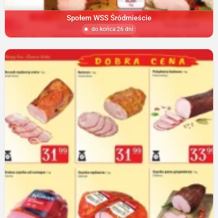
Społem WSS Śródmieście
do końca 26 dni