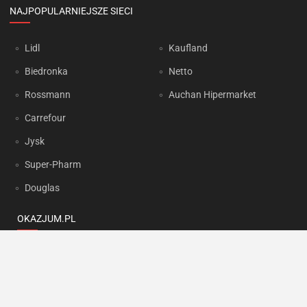
NAJPOPULARNIEJSZE SIECI
Lidl
Kaufland
Biedronka
Netto
Rossmann
Auchan Hipermarket
Carrefour
Jysk
Super-Pharm
Douglas
OKAZJUM.PL
Kontakt
Reklama
Prywatność
Korzystanie z portalu oznacza akceptację
Regulaminu
oraz
Polityki
prywatności
.
Ustawienia preferencji
.