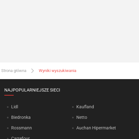
Strona główna
Wyniki wyszukiwania
NAJPOPULARNIEJSZE SIECI
Lidl
Kaufland
Biedronka
Netto
Rossmann
Auchan Hipermarket
Carrefour