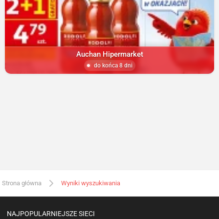
Auchan Hipermarket
do końca 8 dni
Strona główna
Wyniki wyszukiwania
NAJPOPULARNIEJSZE SIECI