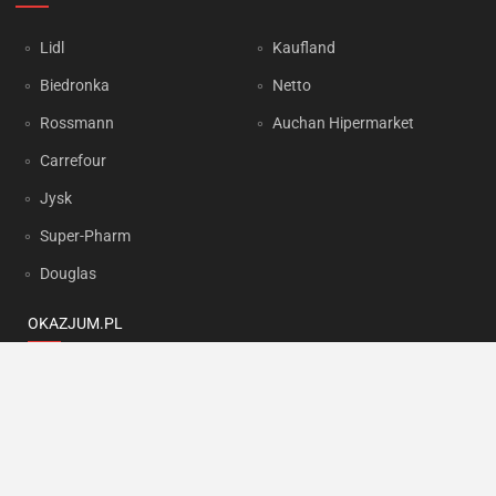
Lidl
Kaufland
Biedronka
Netto
Rossmann
Auchan Hipermarket
Carrefour
Jysk
Super-Pharm
Douglas
OKAZJUM.PL
Kontakt
Reklama
Prywatność
Korzystanie z portalu oznacza akceptację
Regulaminu
oraz
Polityki
prywatności
.
Ustawienia preferencji
.
Copyright by
INTERIA.PL
1999-2026. Wszystkie prawa zastrzeżone.