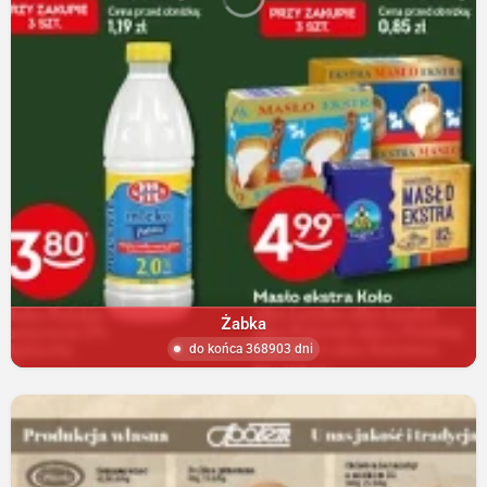
Żabka
do końca 368903 dni