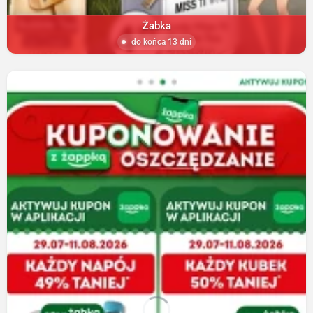
Żabka
do końca 13 dni