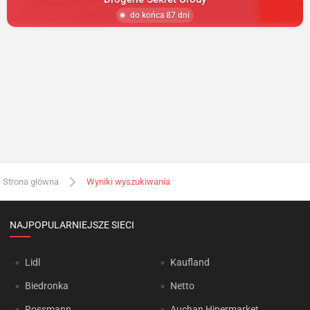
do końca 87 dni
Strona główna
Wyniki wyszukiwania
NAJPOPULARNIEJSZE SIECI
Lidl
Kaufland
Biedronka
Netto
Rossmann
Auchan Hipermarket