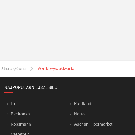
Strona główna
Wyniki wyszukiwania
NAJPOPULARNIEJSZE SIECI
Lidl
Kaufland
Biedronka
Netto
Rossmann
Auchan Hipermarket
Carrefour