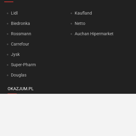
Lidl
Kaufland
Biedronka
Netto
Rossmann
Auchan Hipermarket
Carrefour
Jysk
Super-Pharm
Douglas
OKAZJUM.PL
Kontakt
Reklama
Prywatność
Korzystanie z portalu oznacza akceptację
Regulaminu
oraz
Polityki
prywatności
.
Ustawienia preferencji
.
Copyright by
INTERIA.PL
1999-2026. Wszystkie prawa zastrzeżone.