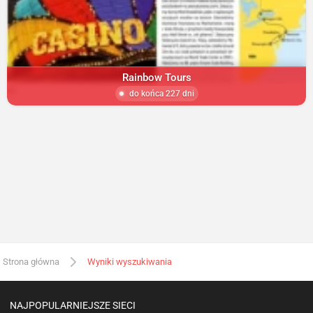
Rainbow Tours
do końca 227 dni
Strona główna
Wyniki wyszukiwania
NAJPOPULARNIEJSZE SIECI