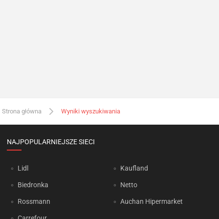
Strona główna
Wyniki wyszukiwania
NAJPOPULARNIEJSZE SIECI
Lidl
Kaufland
Biedronka
Netto
Rossmann
Auchan Hipermarket
Carrefour