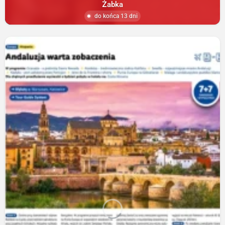
Żabka
do końca 13 dni