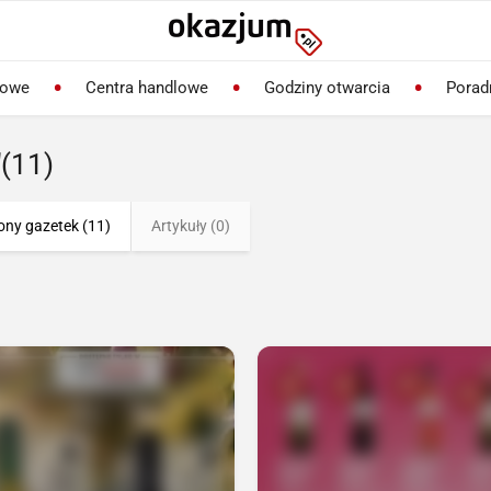
lowe
Centra handlowe
Godziny otwarcia
Porad
"
(11)
ony gazetek (11)
Artykuły (0)