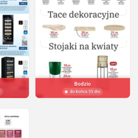
Bodzio
i
do końca 55 dni