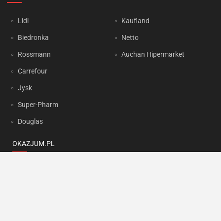
Lidl
Kaufland
Biedronka
Netto
Rossmann
Auchan Hipermarket
Carrefour
Jysk
Super-Pharm
Douglas
OKAZJUM.PL
Kontakt
Reklama
Prywatność
Korzystanie z portalu oznacza akceptację
Regulaminu
oraz
Polityki
prywatności
.
Ustawienia preferencji
.
Copyright by
INTERIA.PL
1999-2026. Wszystkie prawa zastrzeżone.