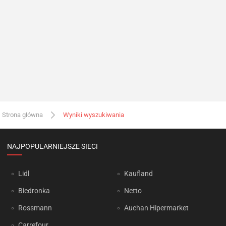
Strona główna
Wyniki wyszukiwania
NAJPOPULARNIEJSZE SIECI
Lidl
Kaufland
Biedronka
Netto
Rossmann
Auchan Hipermarket
Carrefour