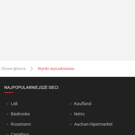
Strona główna
Wyniki wyszukiwania
NAJPOPULARNIEJSZE SIECI
Lidl
Kaufland
Biedronka
Netto
Rossmann
Auchan Hipermarket
Carrefour