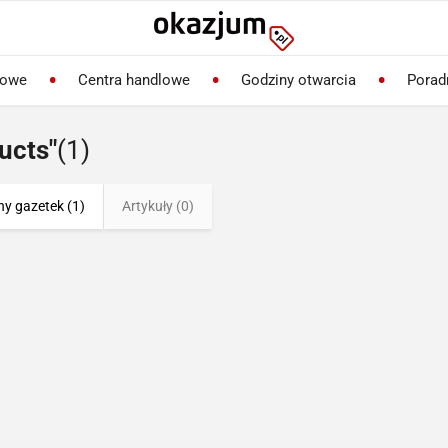
lowe
Centra handlowe
Godziny otwarcia
Porad
ucts"
(1)
ny gazetek (1)
Artykuły (0)